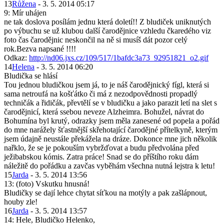
13
Růžena
- 3. 5. 2014 05:17
9: Mír uhájen
ne tak doslova posílám jednu která doletí!! Z bludiček uniknutých
po výbuchu se už klubou další čarodějnice vzhledu čkaredého viz
foto čas čarodějnic neskončil na ně si musíš dát pozor celý
rok.Bezva napsané !!!!
Odkaz:
http://nd06.jxs.cz/109/517/1bafdc3a73_92951821_o2.gif
14
Helena
- 3. 5. 2014 06:20
Bludička se hlásí
Tou jednou bludičkou jsem já, to je náš čarodějnický fígl, která si
sama netroufá na košťátko či má z nezodpovědnosti propadlý
techničák a řidičák, převtělí se v bludičku a jako parazit letí na slet s
čarodějnicí, která ssebou neveze Alzheimra. Bohužel, návrat do
Bohumína byl krutý, odrazky jsem měla zanesené od popela a pořád
do mne narážely šťastnější skřehotající čarodějné přítelkyně, kterým
jsem údajně neustále překážela na dráze. Dokonce mne jich několik
nařklo, že se je pokouším vybržďovat a budu předvolána před
ježibabskou kómis. Zatra práce! Snad se do příštího roku dám
náležitě do pořádku a zavčas vyběhám všechna nutná lejstra k letu!
15
Jarda
- 3. 5. 2014 13:56
13: (foto) Vskutku hnusná!
Bludičky se dají lehce chytat síťkou na motýly a pak zašlápnout,
houby zle!
16
Jarda
- 3. 5. 2014 13:57
14: Hele, Bludičko Helenko,