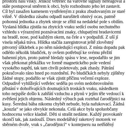
prostoru naší vísky. Jelikož vetřelec na varovné signály nereagoval a
stále postupoval směrem k obci, bylo rozhodnuto jeho let zastavit.
Cíl byl zasažen kamenem vystřeleným z praku zbudovaným ze staré
višně. V důsledku zásahu odpadl narušiteli ohnivý ocas, patrně
pohonná jednotka a zbytek stroje se zřítil na nedaleké pole s obilím.
Vyslaná hlídka zjistila na zbytcích vraku sedící osobu nechutného
vzhledu s výraznými poznávacími znaky, chlupatými bradavicemi
na bradě, nose, pod každým okem, na čele a v podpaždí. Z uší jí
visela nějaká tráva. Hlídka stačila zaregistrovat ještě zlověstný
pitvorný úšklebek a po něm následující explozi. Z místa dopadu pak
odlétlo několik bludiček, ty ovšem potřebují ke svému přežití
bahenní plyn, proto patrně hledaly spásu v lese, nepodařilo se jim
však překonat překážku ve formě magnetického pole vedení
vysokého napětí, tak tam chvíli poletovaly, pak zhasly. Pátrání
pokračovalo ráno hned po rozednění. Po bludičkách nebyly zjištěny
žádné stopy, podařilo se však zjistit příčinu večerní exploze.
Odpudivě vyhlížející vetřelec seděla po svém nedobrovolném
přistání v dohořívajících doutnajících troskách vraku, následkem
toho nejspíše došlo k zahřátí vzduchu a plynů v jejím těle vedoucí k
zvětšení jejich objemu. Následný výbuch pak roztrhal čarodějnici na
kusy. Šeredná bába nikomu chybět nebude, byla nafukovací. Žádná
„kouzla“ se jako obvykle nekonala. Celá akce byla spoluobčany
hodnocena velice kladně. Děti si strašit nedáme. Každý provokatér
skončí tak, jak zaslouží. Dnes modelářský raketový motorek ve
sběrném dvoře, vrak s „čarodějnicí“ v kontejneru na netříděný