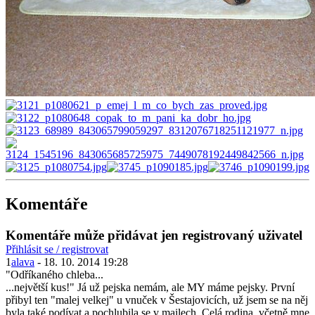
Komentáře
Komentáře může přidávat jen registrovaný uživatel
Přihlásit se / registrovat
1
alava
- 18. 10. 2014 19:28
"Odříkaného chleba...
...největší kus!" Já už pejska nemám, ale MY máme pejsky. První
přibyl ten "malej velkej" u vnuček v Šestajovicích, už jsem se na něj
byla také podívat a pochlubila se v mailech. Celá rodina, včetně mne