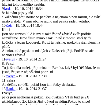
pevně se rozhodla. A toto je tedy nápor. Samozřejmě, že asi občas
hlídání toho menšího neujdu.
9
Jarda
- 19. 10. 2014 10:34
8: Já mám pejsky rád
a každému přeji hodného páníčka a nejenom plnou misku, ale stálé
místo u stolu. V naší obci je radno mít pejska raději většího.
10
Zoja
- 19. 10. 2014 18:44
Kluci
jsou oba roztomilí. Ale my si také žádné závislé zvíře pořídit
nemůžeme. Jsme často mimo a tak úplně k radosti stačí ty tři
kočičky a jeden kocourek. Když tu nejsme, spokojí s granulemi na
půdě.
Alenko, tobě pejska u mladých v Doksech přeji. Potěšíš se ale
nebudeš závislá.
11
evelyn
- 19. 10. 2014 21:24
8: Pejsci
To je šmudla malej, připomíná mi Bertíka, když byl štěňátko. Je mi
jasné, že jste z něj všichni popr.. ní.
12
evelyn
- 19. 10. 2014 21:30
11: sakra
Ať dělám, co dělá, pořád jsou tam fotky dvakrát...
13
Hanka
- 19. 10. 2014 21:37
Evelyn,
pejci jsou nádherní.A pokud jsou dvakrát???Tak buď je 2X
ukládáš,nebo 2X klikáš.Jiný důvod nevidím.Pokud to chceš