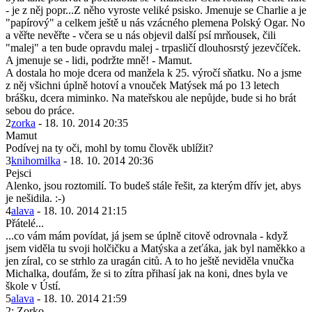
- je z něj popr...Z něho vyroste veliké psisko. Jmenuje se Charlie a je
"papírový" a celkem ještě u nás vzácného plemena Polský Ogar. No
a věřte nevěřte - včera se u nás objevil další psí mrňousek, čili
"malej" a ten bude opravdu malej - trpasličí dlouhosrstý jezevčíček.
A jmenuje se - lidi, podržte mně! - Mamut.
A dostala ho moje dcera od manžela k 25. výročí sňatku. No a jsme
z něj všichni úplně hotoví a vnouček Matýsek má po 13 letech
brášku, dcera miminko. Na mateřskou ale nepůjde, bude si ho brát
sebou do práce.
2
zorka
- 18. 10. 2014 20:35
Mamut
Podívej na ty oči, mohl by tomu člověk ublížit?
3
knihomilka
- 18. 10. 2014 20:36
Pejsci
Alenko, jsou roztomilí. To budeš stále řešit, za kterým dřív jet, abys
je nešidila. :-)
4
alava
- 18. 10. 2014 21:15
Přátelé...
...co vám mám povídat, já jsem se úplně citově odrovnala - když
jsem viděla tu svoji holčičku a Matýska a zeťáka, jak byl naměkko a
jen zíral, co se strhlo za uragán citů. A to ho ještě neviděla vnučka
Michalka, doufám, že si to zítra přihasí jak na koni, dnes byla ve
škole v Ústí.
5
alava
- 18. 10. 2014 21:59
2: Zorko...