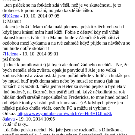
...ten psíček se na fotkách zdá větší, než je ve skutečnosti, je to
drobeček k pomilování, no jako každé štěňátko.
6
Růžena
- 19. 10. 2014 07:05
1: Mamut
tak ten je boží ! Mám ráda malá plemena pejsků z těch velkých i
když jsou krásní mám husí kůži. Fobie z dětství kdy mě vlčák
ukousl kousek tváře.Ten Mamut bude v Alenčině květinářství
ozdobou mezi kytkama a na tvé zahradě když přijde na návštěvu se
mu bude dobře skotačit !
7
Helena
- 19. 10. 2014 09:01
psí úroda
:) kluci k pomilování :) já bych ale domů žádného nechtěla. Ne, že
bych neměla ráda zvířata, opak je pravdou!!! Ale je to velká
zodpovědnost a vázanost. Já jsem pořád někde v luftě a chudák pes
by musel buď trpět doma sám nebo by musel se mnou (jak na
fotkách z Kar.Stud. měla jedna Helenka svého pejska a bydlela v
jiné budově, na Bezruči bez psů)Stačí mi, když několikrát za rok
hlídám dceři strašně neposlušného Fredericka, to mne hned odradí
od nějaké touhy vlastnit psího kamaráda :) A kdybych přece jen
nějaké psisko chtěla vidět, otevřu PC a můžu si vybírat :)
Odkaz:
http://www.youtube.com/watch?v=Hr3HDJluo8k
8
alava
- 19. 10. 2014 10:05
7: Já už taky...
...dalšího pejska nechci. Na jaře jsem se rozloučila s Dituškou a