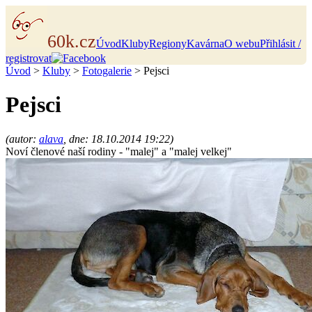
60k.cz
Úvod
Kluby
Regiony
Kavárna
O webu
Přihlásit /
registrovat
Úvod
>
Kluby
>
Fotogalerie
> Pejsci
Pejsci
(autor:
alava
, dne: 18.10.2014 19:22)
Noví členové naší rodiny - "malej" a "malej velkej"