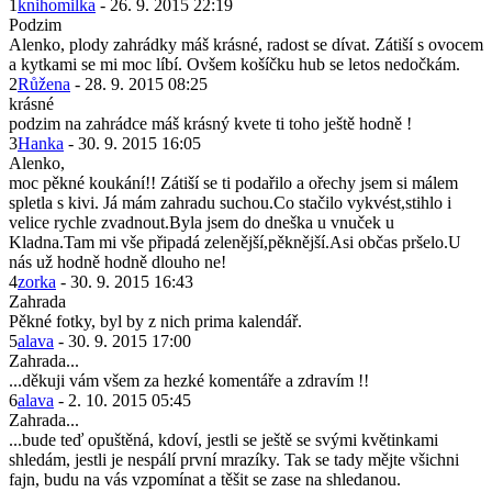
1
knihomilka
- 26. 9. 2015 22:19
Podzim
Alenko, plody zahrádky máš krásné, radost se dívat. Zátiší s ovocem
a kytkami se mi moc líbí. Ovšem košíčku hub se letos nedočkám.
2
Růžena
- 28. 9. 2015 08:25
krásné
podzim na zahrádce máš krásný kvete ti toho ještě hodně !
3
Hanka
- 30. 9. 2015 16:05
Alenko,
moc pěkné koukání!! Zátiší se ti podařilo a ořechy jsem si málem
spletla s kivi. Já mám zahradu suchou.Co stačilo vykvést,stihlo i
velice rychle zvadnout.Byla jsem do dneška u vnuček u
Kladna.Tam mi vše připadá zelenější,pěknější.Asi občas pršelo.U
nás už hodně hodně dlouho ne!
4
zorka
- 30. 9. 2015 16:43
Zahrada
Pěkné fotky, byl by z nich prima kalendář.
5
alava
- 30. 9. 2015 17:00
Zahrada...
...děkuji vám všem za hezké komentáře a zdravím !!
6
alava
- 2. 10. 2015 05:45
Zahrada...
...bude teď opuštěná, kdoví, jestli se ještě se svými květinkami
shledám, jestli je nespálí první mrazíky. Tak se tady mějte všichni
fajn, budu na vás vzpomínat a těšit se zase na shledanou.