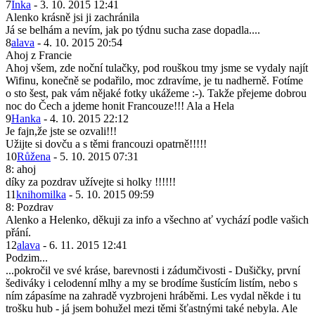
7
Inka
- 3. 10. 2015 12:41
Alenko krásně jsi ji zachránila
Já se belhám a nevím, jak po týdnu sucha zase dopadla....
8
alava
- 4. 10. 2015 20:54
Ahoj z Francie
Ahoj všem, zde noční tulačky, pod rouškou tmy jsme se vydaly najít
Wifinu, konečně se podařilo, moc zdravíme, je tu nadherně. Fotíme
o sto šest, pak vám nějaké fotky ukážeme :-). Takže přejeme dobrou
noc do Čech a jdeme honit Francouze!!! Ala a Hela
9
Hanka
- 4. 10. 2015 22:12
Je fajn,že jste se ozvali!!!
Užijte si dovču a s těmi francouzi opatrně!!!!!
10
Růžena
- 5. 10. 2015 07:31
8: ahoj
díky za pozdrav užívejte si holky !!!!!!
11
knihomilka
- 5. 10. 2015 09:59
8: Pozdrav
Alenko a Helenko, děkuji za info a všechno ať vychází podle vašich
přání.
12
alava
- 6. 11. 2015 12:41
Podzim...
...pokročil ve své kráse, barevnosti i zádumčivosti - Dušičky, první
šediváky i celodenní mlhy a my se brodíme šustícím listím, nebo s
ním zápasíme na zahradě vyzbrojeni hráběmi. Les vydal někde i tu
trošku hub - já jsem bohužel mezi těmi šťastnými také nebyla. Ale