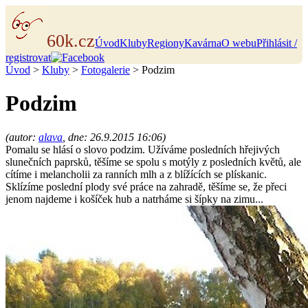
60k.cz
Úvod
Kluby
Regiony
Kavárna
O webu
Přihlásit /
registrovat
Úvod
>
Kluby
>
Fotogalerie
> Podzim
Podzim
(autor:
alava
, dne: 26.9.2015 16:06)
Pomalu se hlásí o slovo podzim. Užíváme posledních hřejivých
slunečních paprsků, těšíme se spolu s motýly z posledních květů, ale
cítíme i melancholii za ranních mlh a z blížících se plískanic.
Sklízíme poslední plody své práce na zahradě, těšíme se, že přeci
jenom najdeme i košíček hub a natrháme si šípky na zimu...