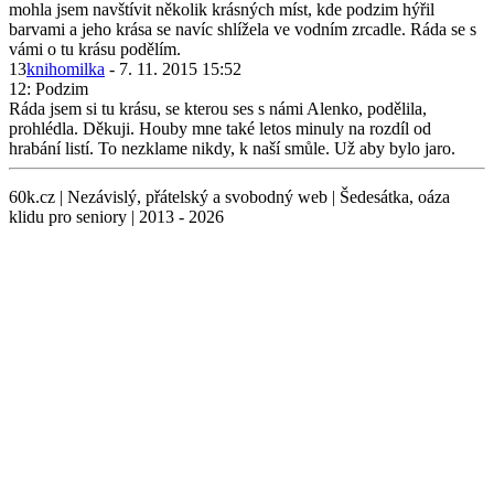
mohla jsem navštívit několik krásných míst, kde podzim hýřil
barvami a jeho krása se navíc shlížela ve vodním zrcadle. Ráda se s
vámi o tu krásu podělím.
13
knihomilka
- 7. 11. 2015 15:52
12: Podzim
Ráda jsem si tu krásu, se kterou ses s námi Alenko, podělila,
prohlédla. Děkuji. Houby mne také letos minuly na rozdíl od
hrabání listí. To nezklame nikdy, k naší smůle. Už aby bylo jaro.
60k.cz | Nezávislý, přátelský a svobodný web | Šedesátka, oáza
klidu pro seniory | 2013 - 2026