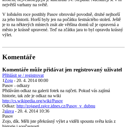
největší varhany na světě.
V loňském roce postihly Pasov obrovské povodně, druhé nejhorší
za jeho historii. Horší byly jen na počátku šestnáctého století. Ještě
je to na některých místech znát ale většina domů už je opravená a
město je krásně upravené. Teď na zčátku jara to byl opravdu krásný
výlet.
Komentáře
Komentáře může přidávat jen registrovaný uživatel
Přihlásit se / registrovat
1
Zoja
- 20. 4. 2014 00:00
Pasov - odkazy
Přidávám odkaz na galerii fotek na rajčeti. Pokud vás zajímá
historie, tak zde je odkaz na wiki
http://cs.wikipedia.org/wiki/Pasov
Odkaz:
http://zojased.rajce.idnes.cz/Pasov_v_dubnu
2
alava
- 20. 4. 2014 10:36
Pasov
Zojo, dík. Měli jste překrásný výlet a viděli spoustu světa krás z
historie i současnosti.