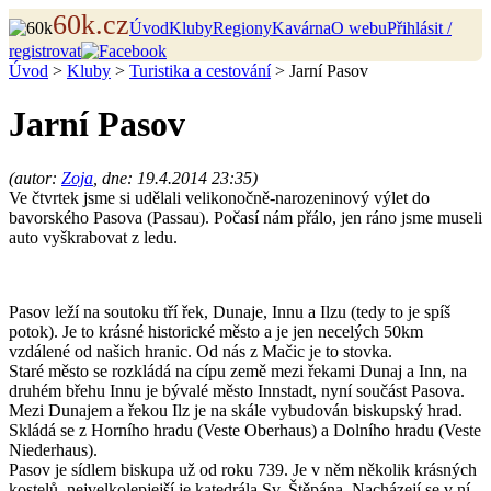
60k.cz
Úvod
Kluby
Regiony
Kavárna
O webu
Přihlásit /
registrovat
Úvod
>
Kluby
>
Turistika a cestování
> Jarní Pasov
Jarní Pasov
(autor:
Zoja
, dne: 19.4.2014 23:35)
Ve čtvrtek jsme si udělali velikonočně-narozeninový výlet do
bavorského Pasova (Passau). Počasí nám přálo, jen ráno jsme museli
auto vyškrabovat z ledu.
Pasov leží na soutoku tří řek, Dunaje, Innu a Ilzu (tedy to je spíš
potok). Je to krásné historické město a je jen necelých 50km
vzdálené od našich hranic. Od nás z Mačic je to stovka.
Staré město se rozkládá na cípu země mezi řekami Dunaj a Inn, na
druhém břehu Innu je bývalé město Innstadt, nyní součást Pasova.
Mezi Dunajem a řekou Ilz je na skále vybudován biskupský hrad.
Skládá se z Horního hradu (Veste Oberhaus) a Dolního hradu (Veste
Niederhaus).
Pasov je sídlem biskupa už od roku 739. Je v něm několik krásných
kostelů, nejvelkolepjejší je katedrála Sv. Štěpána. Nacházejí se v ní