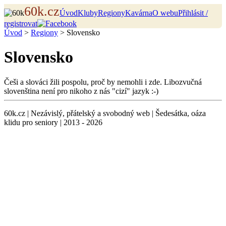
60k.cz
Úvod
Kluby
Regiony
Kavárna
O webu
Přihlásit /
registrovat
Úvod
>
Regiony
> Slovensko
Slovensko
Češi a slováci žili pospolu, proč by nemohli i zde. Libozvučná
slovenština není pro nikoho z nás "cizí" jazyk :-)
60k.cz | Nezávislý, přátelský a svobodný web | Šedesátka, oáza
klidu pro seniory | 2013 - 2026