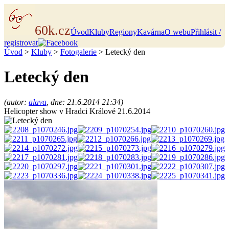
60k.cz
Úvod
Kluby
Regiony
Kavárna
O webu
Přihlásit /
registrovat
Úvod
>
Kluby
>
Fotogalerie
> Letecký den
Letecký den
(autor:
alava
, dne: 21.6.2014 21:34)
Helicopter show v Hradci Králové 21.6.2014