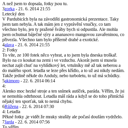
A než jsem to dopsala, fotky jsou tu.
3
zorka
- 21. 6. 2014 21:55
Letecký den
V Pardubicích byla na závodišti gastronomická prezentace. Taky
jsem tam nebyla. A tak mám jen z vyprávění vnučky, co tam
všechno bylo, jen ty pražené šváby bych si odpustila. Ale mohla
jsem ochutnat báječné sýry a ananasovo mangovou zavařeninou, co
přivezla. Všechno tam bylo příšerně drahé a exotické.
4
alava
- 21. 6. 2014 21:55
2: Fotky
To víte, ze 100 fotek něco vybrat, a to jsem byla dneska troškař.
Bylo na co koukat na zemi i ve vzduchu. Akorát jsem si musela
nechat zajít chuť na vyhlídkový let, vrtulníky mě až tak neberou a
do malého sport. letadla se leze přes křídlo, a to už asi nikdy nedám.
Takže jedině někde do Anduly, nebo turboletu, to už má schůdky.
5
akimoro
- 22. 6. 2014 06:14
4:
Alenko moc hezké stroje a ten snímek autíček, paráda. Věřím, že jsi
se nemohla odtrhnout. Letadla máš ráda a když se do toho přimíchá
nějaký ten sporťak, tak to nemá chybu.
6
Růžena
- 22. 6. 2014 07:30
4: Letadla
Pěkné fotky ,je vidět že mraky strašily ale počasí doufám vydrželo.
7
Jarda
- 22. 6. 2014 07:56
To věřím,