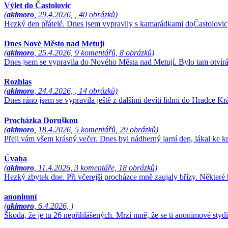
Výlet do Častolovic
(
akimoro
, 29.4.2026, , 40 obrázků)
Hezký den přátelé. Dnes jsem vypravily s kamarádkami doČastolovic,
Dnes Nové Město nad Metují
(
akimoro
, 25.4.2026, 9 komentářů, 8 obrázků)
Dnes jsem se vypravila do Nového Města nad Metují. Bylo tam otvírá
Rozhlas
(
akimoro
, 24.4.2026, , 14 obrázků)
Dnes ráno jsem se vypravila ještě z dalšími devíti lidmi do Hradce Kr
Procházka Doruškou
(
akimoro
, 18.4.2026, 5 komentářů, 29 obrázků)
Přeji vám všem krásný večer. Dnes byl nádherný jarní den, lákal ke kr
Úvaha
(
akimoro
, 11.4.2026, 3 komentáře, 18 obrázků)
Hezký zbytek dne. Při včerejší procházce mně zaujaly břízy. Některé h
anonimní
(
akimoro
, 6.4.2026, )
Škoda, že je tu 26 nepřihlášených. Mrzí mně, že se ti anonimové stydí p