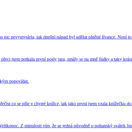
o nic nevymyslela, tak dnešní nápad byl udělat plněné lívance. Není t
e přeci jsem potkala první posly jara, smály se na mně fialky a taky kr
s kým popovídat.
ečíst co se píše v chytré knížce, tak jako první jsem vzala knížečku 
u Velikonoc. Z minulosti vím, že se jedná původně o pohanský svátek J