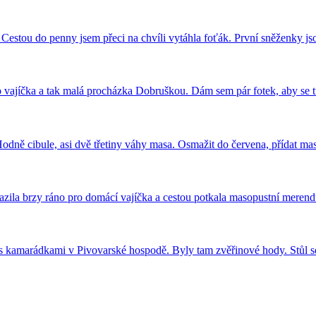
 Cestou do penny jsem přeci na chvíli vytáhla foťák. První sněženky 
ro vajíčka a tak malá procházka Dobruškou. Dám sem pár fotek, aby se t
odně cibule, asi dvě třetiny váhy masa. Osmažit do červena, přídat m
yrazila brzy ráno pro domácí vajíčka a cestou potkala masopustní mer
e s kamarádkami v Pivovarské hospodě. Byly tam zvěřinové hody. Stůl