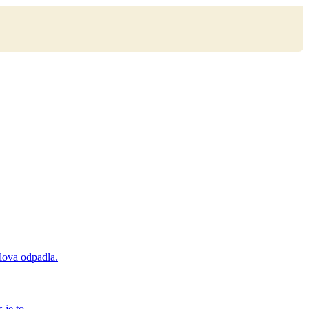
lova odpadla.
s je to…