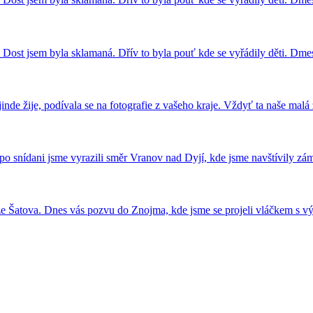
. Dost jsem byla sklamaná. Dřív to byla pouť kde se vyřádily děti. Dme
inde žije, podívala se na fotografie z vašeho kraje. Vždyť ta naše ma
o snídani jsme vyrazili směr Vranov nad Dyjí, kde jsme navštívily 
e Šatova. Dnes vás pozvu do Znojma, kde jsme se projeli vláčkem s 