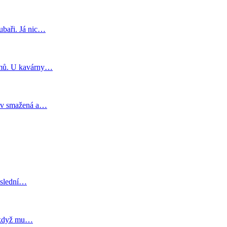
ubaři. Já nic…
domů. U kavárny…
dkev smažená a…
poslední…
il když mu…