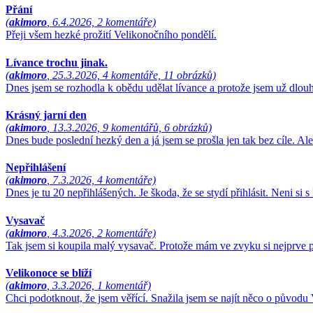
Přání
(
akimoro
, 6.4.2026, 2 komentáře)
Přeji všem hezké prožití Velikonočního pondělí.
Lívance trochu jinak.
(
akimoro
, 25.3.2026, 4 komentáře, 11 obrázků)
Dnes jsem se rozhodla k obědu udělat lívance a protože jsem už dlouh
Krásný jarní den
(
akimoro
, 13.3.2026, 9 komentářů, 6 obrázků)
Dnes bude poslední hezký den a já jsem se prošla jen tak bez cíle. Al
Nepřihlášení
(
akimoro
, 7.3.2026, 4 komentáře)
Dnes je tu 20 nepřihlášených. Je škoda, že se stydí přihlásit. Neni si 
Vysavač
(
akimoro
, 4.3.2026, 2 komentáře)
Tak jsem si koupila malý vysavač. Protože mám ve zvyku si nejprve př
Velikonoce se blíží
(
akimoro
, 3.3.2026, 1 komentář)
Chci podotknout, že jsem věřící. Snažila jsem se najít něco o původ