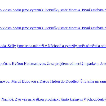
no v osm hodin jsme vyrazili z Dobrušky směr Morava. První zastávk
no v osm hodin jsme vyrazili z Dobrušky směr Morava. První zastávk
a. Sešly jsme se na nádraží v Náchodě a vyrazily směr náměstí a o
do Opočna s Květou Holcmanovou, že se projdeme zámeckým parkem. Je 
manovou, Maruš Dudovou a Dášou Hrdou do Doudleb. Š ly jsme na zá
 v Náchdě. Zvu vás na krátkou procházku tímto krásným Východočesk