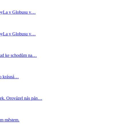
a byLa v Globusu v…
a byLa v Globusu v…
dtud ke schodům na…
to krásná…
mek. Orovázel nás pán…
ým městem.