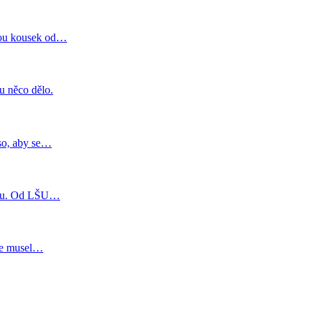
jsou kousek od…
u něco dělo.
aso, aby se…
endu. Od LŠU…
 se musel…