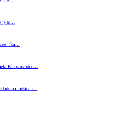
s je to…
lá zemička…
zámek. Pán pruvodce…
výkladem o místech…