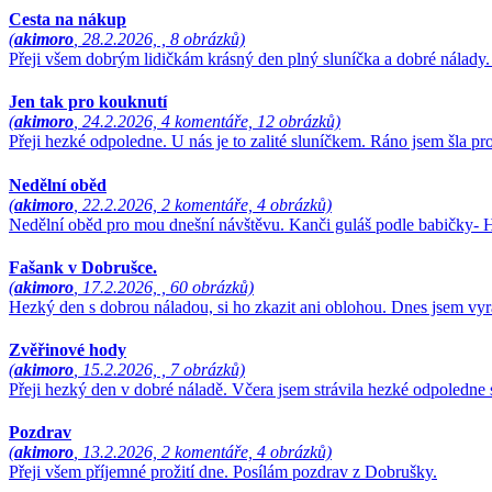
Cesta na nákup
(
akimoro
, 28.2.2026, , 8 obrázků)
Přeji všem dobrým lidičkám krásný den plný sluníčka a dobré nálady.
Jen tak pro kouknutí
(
akimoro
, 24.2.2026, 4 komentáře, 12 obrázků)
Přeji hezké odpoledne. U nás je to zalité sluníčkem. Ráno jsem šla p
Nedělní oběd
(
akimoro
, 22.2.2026, 2 komentáře, 4 obrázků)
Nedělní oběd pro mou dnešní návštěvu. Kanči guláš podle babičky- H
Fašank v Dobrušce.
(
akimoro
, 17.2.2026, , 60 obrázků)
Hezký den s dobrou náladou, si ho zkazit ani oblohou. Dnes jsem v
Zvěřinové hody
(
akimoro
, 15.2.2026, , 7 obrázků)
Přeji hezký den v dobré náladě. Včera jsem strávila hezké odpoledn
Pozdrav
(
akimoro
, 13.2.2026, 2 komentáře, 4 obrázků)
Přeji všem příjemné prožití dne. Posílám pozdrav z Dobrušky.