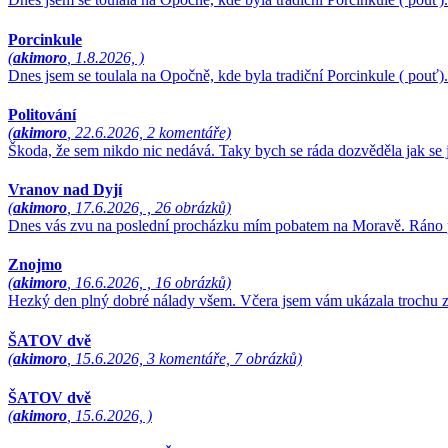
Porcinkule
(
akimoro
, 1.8.2026, )
Dnes jsem se toulala na Opočně, kde byla tradiční Porcinkule ( pouť)
Politování
(
akimoro
, 22.6.2026, 2 komentáře)
Škoda, že sem nikdo nic nedává. Taky bych se ráda dozvěděla jak se j
Vranov nad Dyjí
(
akimoro
, 17.6.2026, , 26 obrázků)
Dnes vás zvu na poslední procházku mím pobatem na Moravě. Ráno p
Znojmo
(
akimoro
, 16.6.2026, , 16 obrázků)
Hezký den plný dobré nálady všem. Včera jsem vám ukázala trochu z
ŠATOV dvě
(
akimoro
, 15.6.2026, 3 komentáře, 7 obrázků)
ŠATOV dvě
(
akimoro
, 15.6.2026, )