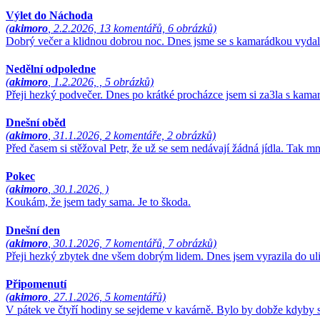
Výlet do Náchoda
(
akimoro
, 2.2.2026, 13 komentářů, 6 obrázků)
Dobrý večer a klidnou dobrou noc. Dnes jsme se s kamarádkou vydali 
Nedělní odpoledne
(
akimoro
, 1.2.2026, , 5 obrázků)
Přeji hezký podvečer. Dnes po krátké procházce jsem si za3la s kam
Dnešní oběd
(
akimoro
, 31.1.2026, 2 komentáře, 2 obrázků)
Před časem si stěžoval Petr, že už se sem nedávají žádná jídla. Ta
Pokec
(
akimoro
, 30.1.2026, )
Koukám, že jsem tady sama. Je to škoda.
Dnešní den
(
akimoro
, 30.1.2026, 7 komentářů, 7 obrázků)
Přeji hezký zbytek dne všem dobrým lidem. Dnes jsem vyrazila do ulic
Připomenutí
(
akimoro
, 27.1.2026, 5 komentářů)
V pátek ve čtyří hodiny se sejdeme v kavárně. Bylo by dobže kdyby se