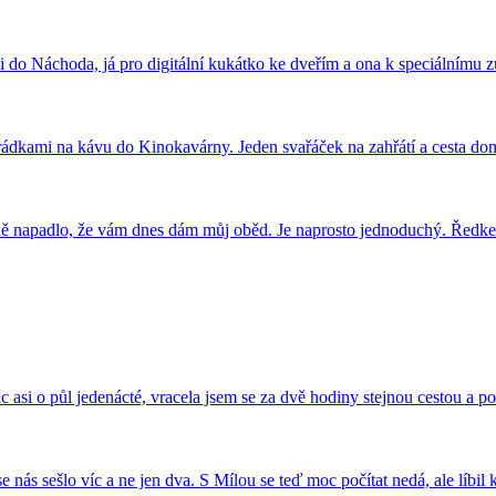
do Náchoda, já pro digitální kukátko ke dveřím a ona k speciálnímu z
arádkami na kávu do Kinokavárny. Jeden svařáček na zahřátí a cesta 
k mně napadlo, že vám dnes dám můj oběd. Je naprosto jednoduchý. Ře
 asi o půl jedenácté, vracela jsem se za dvě hodiny stejnou cestou a 
 nás sešlo víc a ne jen dva. S Mílou se teď moc počítat nedá, ale líb