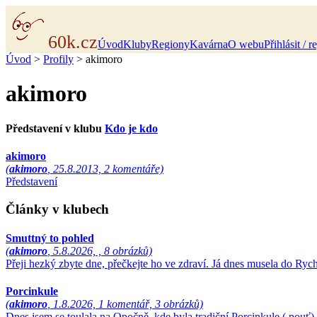
60k.cz
Úvod
Kluby
Regiony
Kavárna
O webu
Přihlásit / r
Úvod
>
Profily
> akimoro
akimoro
Představení v klubu
Kdo je kdo
akimoro
(
akimoro
, 25.8.2013, 2 komentáře)
Představení
Články v klubech
Smuttný to pohled
(
akimoro
, 5.8.2026, , 8 obrázků)
Přeji hezký zbyte dne, přečkejte ho ve zdraví. Já dnes musela do R
Porcinkule
(
akimoro
, 1.8.2026, 1 komentář, 3 obrázků)
Dnes jsem se toulala na Opočně, kde byla tradiční Porcinkule ( pouť)