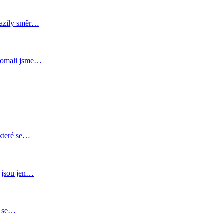
razily směr…
 Pomali jsme…
 které se…
y jsou jen…
yž se…