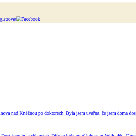
egistrovat
ychnova nad Kněžnou po doktorech. Byla jsem uvařna, že jsem doma dos
. Dost jsem byla sklamaná. Dřív to byla pouť kde se vyřádily děti. Dme