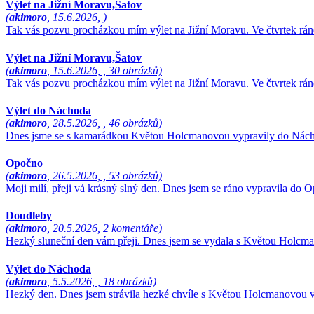
Výlet na Jižní Moravu,Šatov
(
akimoro
, 15.6.2026, )
Tak vás pozvu procházkou mím výlet na Jižní Moravu. Ve čtvrtek rá
Výlet na Jižní Moravu,Šatov
(
akimoro
, 15.6.2026, , 30 obrázků)
Tak vás pozvu procházkou mím výlet na Jižní Moravu. Ve čtvrtek rá
Výlet do Náchoda
(
akimoro
, 28.5.2026, , 46 obrázků)
Dnes jsme se s kamarádkou Květou Holcmanovou vypravily do Náchod
Opočno
(
akimoro
, 26.5.2026, , 53 obrázků)
Moji milí, přeji vá krásný slný den. Dnes jsem se ráno vypravila 
Doudleby
(
akimoro
, 20.5.2026, 2 komentáře)
Hezký sluneční den vám přeji. Dnes jsem se vydala s Květou Holc
Výlet do Náchoda
(
akimoro
, 5.5.2026, , 18 obrázků)
Hezký den. Dnes jsem strávila hezké chvíle s Květou Holcmanovou