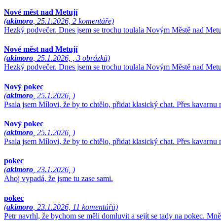
Nové měst nad Metují
(
akimoro
, 25.1.2026, 2 komentáře)
Hezký podvečer. Dnes jsem se trochu toulala Novým Městě nad Metuj
Nové měst nad Metují
(
akimoro
, 25.1.2026, , 3 obrázků)
Hezký podvečer. Dnes jsem se trochu toulala Novým Městě nad Metuj
Nový pokec
(
akimoro
, 25.1.2026, )
Psala jsem Mílovi, že by to chtělo, přidat klasický chat. Přes kavarn
Nový pokec
(
akimoro
, 25.1.2026, )
Psala jsem Mílovi, že by to chtělo, přidat klasický chat. Přes kavarn
pokec
(
akimoro
, 23.1.2026, )
Ahoj vypadá, že jsme tu zase sami.
pokec
(
akimoro
, 23.1.2026, 11 komentářů)
Petr navrhl, že bychom se měli domluvit a sejít se tady na pokec. Mně