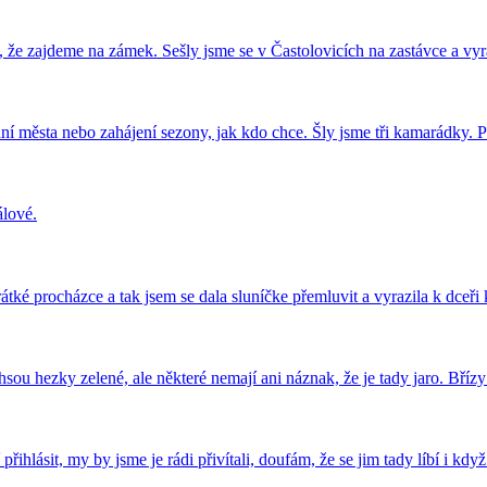
 že zajdeme na zámek. Sešly jsme se v Častolovicích na zastávce a vy
ní města nebo zahájení sezony, jak kdo chce. Šly jsme tři kamarádky.
álové.
átké procházce a tak jsem se dala sluníčke přemluvit a vyrazila k dceři
sou hezky zelené, ale některé nemají ani náznak, že je tady jaro. Bříz
řihlásit, my by jsme je rádi přivítali, doufám, že se jim tady líbí i kd