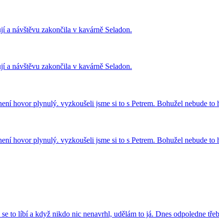
í a návštěvu zakončila v kavárně Seladon.
í a návštěvu zakončila v kavárně Seladon.
u není hovor plynulý. vyzkoušeli jsme si to s Petrem. Bohužel nebude t
u není hovor plynulý. vyzkoušeli jsme si to s Petrem. Bohužel nebude t
 se to líbí a když nikdo nic nenavrhl, udělám to já. Dnes odpoledne tř