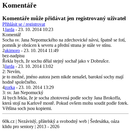
Komentáře
Komentáře může přidávat jen registrovaný uživatel
Přihlásit se / registrovat
1
Jarda
- 23. 10. 2014 10:23
Komentář
Socha sv. Jana Nepomuckého na zdechovické návsi, špatně se fotí,
pomník je obrácen k severu a přední strana je stále ve stínu.
2
akimoro
- 23. 10. 2014 11:49
bez-nadpisu
Řekla bych, že sochu dělal stejný sochař jako v Dobrušce.
3
Jarda
- 23. 10. 2014 13:02
2: Nevím,
je to možné, jméno autora jsem nikde nenašel, barokní sochy mají
hodně společného.
4
zorka
- 23. 10. 2014 13:29
3: sv. Jan Nepomucký
Já bych řekla, že je socha zhotovená podle sochy Jana Brokoffa,
která stojí na Karlově mostě. Pokud ovšem mohu soudit podle fotek.
Většina soch jsou kopiemi.
60k.cz | Nezávislý, přátelský a svobodný web | Šedesátka, oáza
klidu pro seniory | 2013 - 2026