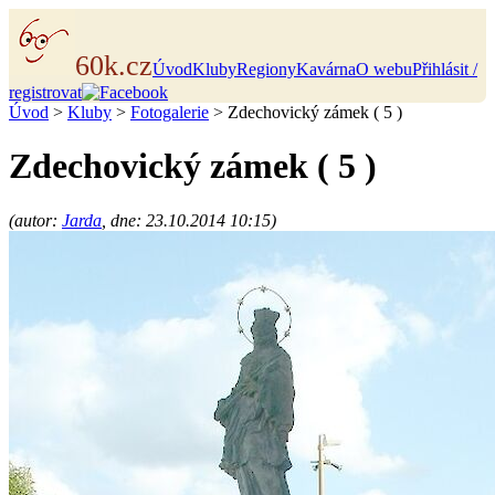
60k.cz
Úvod
Kluby
Regiony
Kavárna
O webu
Přihlásit /
registrovat
Úvod
>
Kluby
>
Fotogalerie
> Zdechovický zámek ( 5 )
Zdechovický zámek ( 5 )
(autor:
Jarda
, dne: 23.10.2014 10:15)